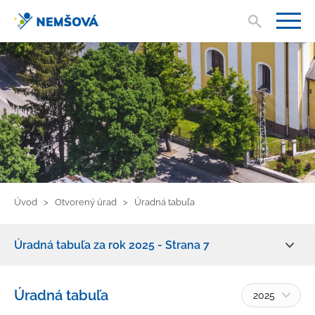
Vyhľad
V
Úvod
Otvorený úrad
Úradná tabuľa
Úradná tabuľa za rok 2025 - Strana 7
Zmluvy, faktúry, objednávky
Úradná tabuľa
2025
Žiadosť o informácie