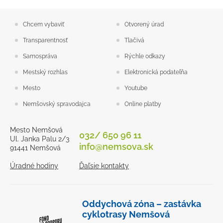
Chcem vybaviť
Otvorený úrad
Transparentnosť
Tlačivá
Samospráva
Rýchle odkazy
Mestský rozhlas
Elektronická podateľňa
Mesto
Youtube
Nemšovský spravodajca
Online platby
Mesto Nemšová
032/ 650 96 11
Ul. Janka Palu 2/3
info@nemsova.sk
91441 Nemšová
Úradné hodiny
Ďaľsie kontakty
Oddychová zóna – zastávka
cyklotrasy Nemšová