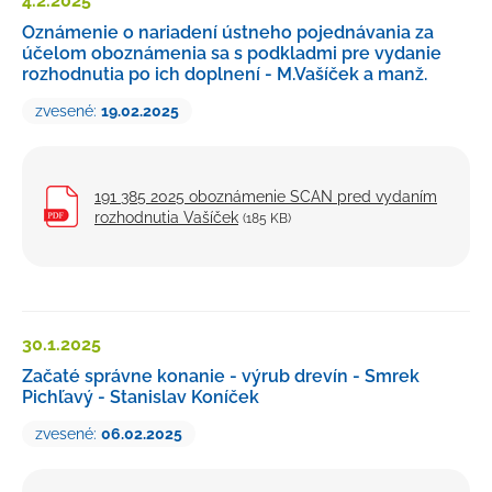
4.2.
2025
Oznámenie o nariadení ústneho pojednávania za
účelom oboznámenia sa s podkladmi pre vydanie
rozhodnutia po ich doplnení - M.Vašíček a manž.
zvesené:
19.02.2025
191 385 2025 oboznámenie SCAN pred vydaním
rozhodnutia Vašíček
(185 KB)
30.1.
2025
Začaté správne konanie - výrub drevín - Smrek
Pichľavý - Stanislav Koníček
zvesené:
06.02.2025