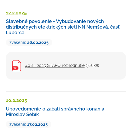
Petície a sťažnosti
12.2.
2025
Rozpočet
Stavebné povolenie - Vybudovanie nových
distribučných elektrických sietí NN Nemšová, časť
Verejné obstarávanie
Ľuborča
Majetok mesta
zvesené:
26.02.2025
Výberové konania, pracovné ponuky
Tlačivá a formuláre
408 - 2025 STAPO rozhodnutie
(308 KB)
Cenníky mesta
Smernice a dokumenty mesta
Úradná tabuľa
10.2.
2025
Transparentný účet
Upovedomenie o začatí správneho konania -
Miroslav Šebík
zvesené:
17.02.2025