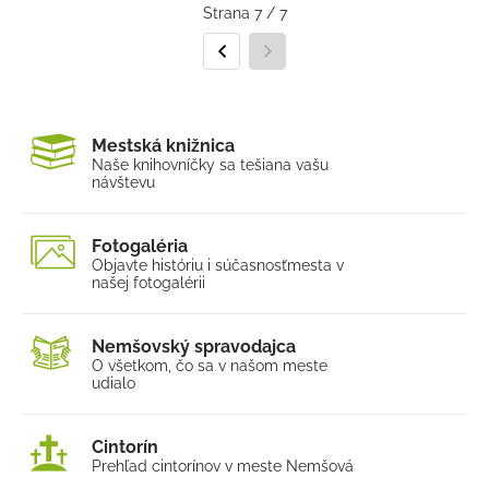
Strana 7 / 7
Predchádzajúca strana
Nasledujúca strana
Mestská knižnica
Naše knihovníčky sa tešia
na vašu
návštevu
Fotogaléria
Objavte históriu i súčasnosť
mesta v
našej fotogalérii
Nemšovský spravodajca
O všetkom, čo sa v našom
meste
udialo
Cintorín
Prehľad cintorínov v meste Nemšová