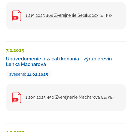
1 215 2025 464 Zverejnenie Šebík.docx
(113 KB)
7.2.
2025
Upovedomenie o začatí konania - výrub drevín -
Lenka Macharová
zvesené:
14.02.2025
1 209 2025 450 Zverejnenie Macharová
(110 KB)