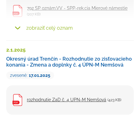
792 SP oznám.VV - SPP-rek.cia Mierové námestie
(207 KB)
zobraziť celý oznam
01 Prehľadná situácia
(6114 KB)
2.1.
2025
C celková situácia Nemšová, Mierové námestie
(601 KB)
Okresný úrad Trenčín - Rozhodnutie zo zisťovacieho
konania - Zmena a doplnky č. 4 ÚPN-M Nemšová
zvesené:
17.01.2025
rozhodnutie ZaD č. 4 UPN-M Nemšová
(423 KB)