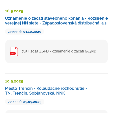
Petície a sťažnosti
16.9.
2025
Rozpočet
Oznámenie o začatí stavebného konania - Rozšírenie
verejnej NN siete - Západoslovenská distribučná, a.s.
Verejné obstarávanie
zvesené:
01.10.2025
Majetok mesta
Výberové konania, pracovné ponuky
Tlačivá a formuláre
7854 2025 ZSPD - oznámenie o začatí
(203 KB)
Cenníky mesta
Smernice a dokumenty mesta
Úradná tabuľa
10.9.
2025
Transparentný účet
Mesto Trenčín - Kolaudačné rozhodnutie -
TN_Trenčín, Soblahovská, NNK
zvesené:
25.09.2025