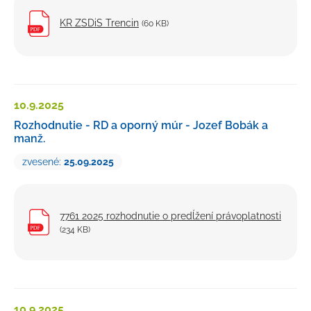
KR ZSDiS Trencin
(60 KB)
10.9.
2025
Rozhodnutie - RD a oporný múr - Jozef Bobák a
manž.
zvesené:
25.09.2025
7761 2025 rozhodnutie o predĺžení právoplatnosti
(234 KB)
10.9.
2025