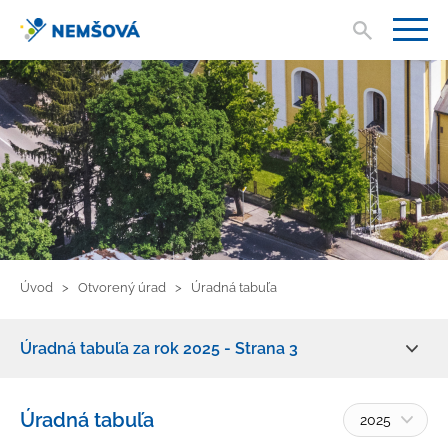
Vyhľad
V
Úvod
Otvorený úrad
Úradná tabuľa
Úradná tabuľa za rok 2025 - Strana 3
Zmluvy, faktúry, objednávky
Úradná tabuľa
2025
Žiadosť o informácie