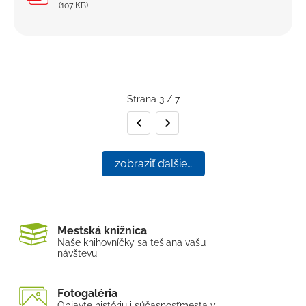
(107 KB)
Strana 3 / 7
Predchádzajúca strana
Nasledujúca strana
zobraziť ďalšie…
Mestská knižnica
Naše knihovníčky sa tešia
na vašu
návštevu
Fotogaléria
Objavte históriu i súčasnosť
mesta v