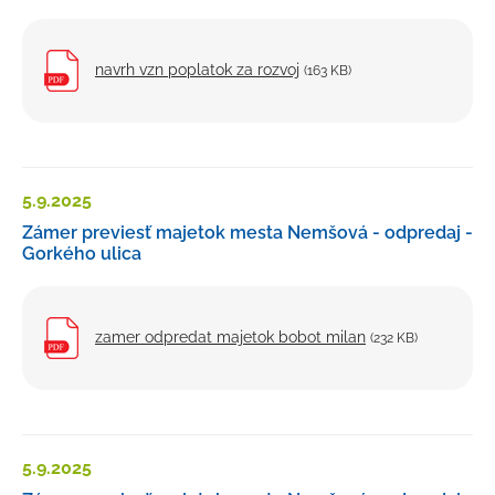
navrh vzn poplatok za rozvoj
(163 KB)
5.9.
2025
Zámer previesť majetok mesta Nemšová - odpredaj -
Gorkého ulica
zamer odpredat majetok bobot milan
(232 KB)
5.9.
2025