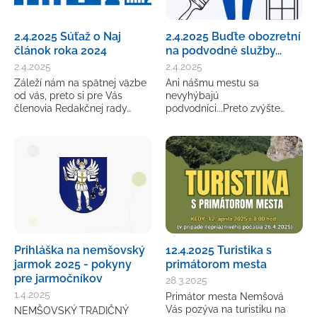
2.4.2025 Súťaž o Naj
2.4.2025 Buďte obozretní
článok roka 2024
na podvodné služby...
2.4.2025
2.4.2025
Záleží nám na spätnej väzbe
Ani nášmu mestu sa
od vás, preto si pre Vás
nevyhýbajú
členovia Redakčnej rady…
podvodníci...Preto zvýšte…
Prihláška na nemšovský
12.4.2025 Turistika s
jarmok 2025 - pokyny
primátorom mesta
pre jarmočníkov
28.3.2025
1.4.2025
Primátor mesta Nemšová
Vás pozýva na turistiku na
NEMŠOVSKÝ TRADIČNÝ