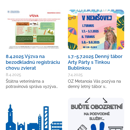
8.4.2025 Výzva na
1.7.-5.7.2025 Denný tábor
bezodkladnú registráciu
Arty Párty s Tinkou
chovu zvierat
Bublinkou
8.4.2025
7.4.2025
Štátna veterinárna a
OZ Metanoia Vás pozýva na
potravinová správa vyzýva…
denný letný tábor v…