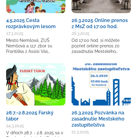
4.5.2025 Cesta
26.3.2025 Online prenos
rozprávkovým lesom
z MsZ od 17:00 hod.
27.3.2025
26.3.2025
Mesto Nemšová, ZUŠ
Od 17:00 hod. si môžete
Nemšová a 117. zbor sv.
pozrieť online prenos zo
Františka z Assisi Vás…
zasadnutia Mestského…
28.7.-2.8.2025 Farský
26.3.2025 Pozvánka na
tábor
zasadnutie Mestského
zastupiteľstva
24.3.2025
21.3.2025
V dňoch 28.7. - 2.8. 2025 sa v