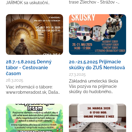
trase Zliechov - Strážov -…
JARMOK sa uskutoční…
28.7.-1.8.2025 Denný
20.-21.5.2025 Prijímacie
tábor - Cestovanie
skúšky do ZUŠ Nemšová
časom
27.3.2025
28.3.2025
Základná umelecká škola
Vás pozýva na prijímacie
Viac informácii o tábore:
skúšky do hudobného…
www.robmeradost.sk, Daša…