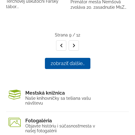
Terchovej uskutoční Farský
Primátor mesta Nemšová
tábor...
zvoláva 20. zasadnutie MsZ…
Strana 9 / 12
Predchádzajúca strana
Nasledujúca strana
zobraziť ďalšie…
Mestská knižnica
Naše knihovníčky sa tešia
na vašu
návštevu
Fotogaléria
Objavte históriu i súčasnosť
mesta v
našej fotogalérii