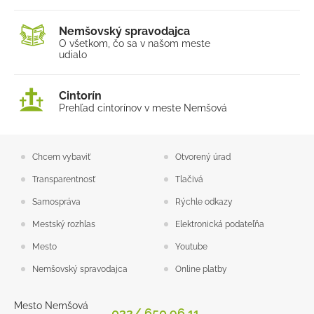
Nemšovský spravodajca
O všetkom, čo sa v našom
meste
udialo
Cintorín
Prehľad cintorínov v meste Nemšová
Chcem vybaviť
Otvorený úrad
Transparentnosť
Tlačivá
Samospráva
Rýchle odkazy
Mestský rozhlas
Elektronická podateľňa
Mesto
Youtube
Nemšovský spravodajca
Online platby
Mesto Nemšová
032/ 650 96 11