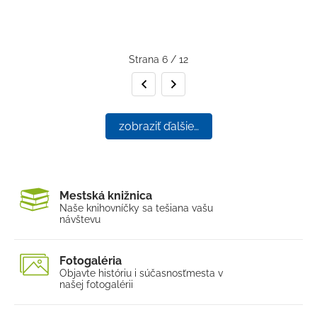
Strana 6 / 12
Predchádzajúca strana
Nasledujúca strana
zobraziť ďalšie…
Mestská knižnica
Naše knihovníčky sa tešia
na vašu
návštevu
Fotogaléria
Objavte históriu i súčasnosť
mesta v
našej fotogalérii