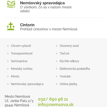
Nemšovský spravodajca
O všetkom, čo sa v našom
meste
udialo
Cintorín
Prehľad cintorínov v meste Nemšová
Chcem vybaviť
Otvorený úrad
Transparentnosť
Tlačivá
Samospráva
Rýchle odkazy
Mestský rozhlas
Elektronická podateľňa
Mesto
Youtube
Nemšovský spravodajca
Online platby
Mesto Nemšová
032/ 650 96 11
Ul. Janka Palu 2/3
info@nemsova.sk
91441 Nemšová