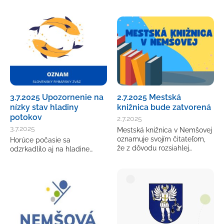
3.7.2025 Upozornenie na
2.7.2025 Mestská
nízky stav hladiny
knižnica bude zatvorená
potokov
2.7.2025
3.7.2025
Mestská knižnica v Nemšovej
oznamuje svojím čitateľom,
Horúce počasie sa
že z dôvodu rozsiahlej…
odzrkadlilo aj na hladine…