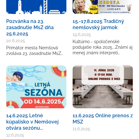
Pozvánka na 23.
15.-17.8.2025 Tradičný
zasadnutie MsZ dňa
nemšovský jarmok
25.6.2025
19.6.2025
20.6.2025
Kultúrno - spoločenské
podujatie roka 2025...Známi aj
Primátor mesta Nemšová
menej známi interpreti…
zvoláva 23. zasadnutie MsZ…
14.6.2025 Letné
11.6.2025 Online prenos z
kúpalisko v Nemšovej
MSZ
otvára sezónu...
11.6.2025
12.6.2025