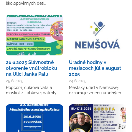
školopovinných detí…
26.6.2025 Slávnostné
Úradné hodiny v
otvorenie vnútrobloku
mesiacoch júl a august
na Ulici Janka Palu
2025
25.6.2025
24.6.2025
Popcorn, cukrová vata a
Mestský úrad v Nemšovej
maskot z Labkovej patroly…
oznamuje zmenu úradných…